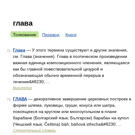
глава
Толкование
Перевод
Книги
Глава
— У этого термина существуют и другие значения,
71
см. Глава (значения). Глава в поэтическом произведении
важная единица композиционного членения, являющаяся
как бы главной повествовательной цезурой и
обозначающая обычно временной перерыв в
течение&#8230; …
Википедия
ГЛАВА
— декоративное завершение церковных построек в
72
форме шлема, луковицы, груши, конуса или шатра,
покоящееся на круглом или многоугольном в плане
барабане (Болгарский язык; Български) барабан на купол
(Чешский язык; Čeština) báň; báňová střecha&#8230; …
Строительный словарь