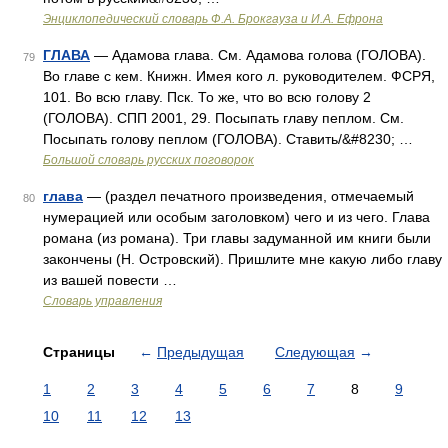
Энциклопедический словарь Ф.А. Брокгауза и И.А. Ефрона
ГЛАВА
— Адамова глава. См. Адамова голова (ГОЛОВА).
79
Во главе с кем. Книжн. Имея кого л. руководителем. ФСРЯ,
101. Во всю главу. Пск. То же, что во всю голову 2
(ГОЛОВА). СПП 2001, 29. Посыпать главу пеплом. См.
Посыпать голову пеплом (ГОЛОВА). Ставить/&#8230; …
Большой словарь русских поговорок
глава
— (раздел печатного произведения, отмечаемый
80
нумерацией или особым заголовком) чего и из чего. Глава
романа (из романа). Три главы задуманной им книги были
закончены (Н. Островский). Пришлите мне какую либо главу
из вашей повести …
Словарь управления
Страницы
←
Предыдущая
Следующая
→
1
2
3
4
5
6
7
8
9
10
11
12
13