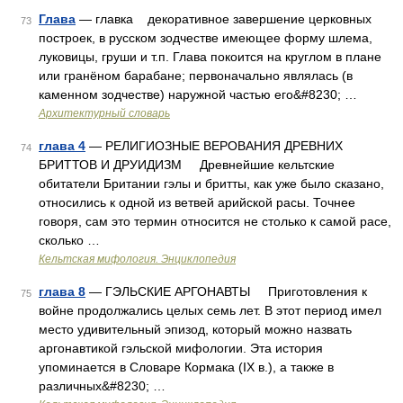
Глава
— главка декоративное завершение церковных
73
построек, в русском зодчестве имеющее форму шлема,
луковицы, груши и т.п. Глава покоится на круглом в плане
или гранёном барабане; первоначально являлась (в
каменном зодчестве) наружной частью его&#8230; …
Архитектурный словарь
глава 4
— РЕЛИГИОЗНЫЕ ВЕРОВАНИЯ ДРЕВНИХ
74
БРИТТОВ И ДРУИДИЗМ Древнейшие кельтские
обитатели Британии гэлы и бритты, как уже было сказано,
относились к одной из ветвей арийской расы. Точнее
говоря, сам это термин относится не столько к самой расе,
сколько …
Кельтская мифология. Энциклопедия
глава 8
— ГЭЛЬСКИЕ АРГОНАВТЫ Приготовления к
75
войне продолжались целых семь лет. В этот период имел
место удивительный эпизод, который можно назвать
аргонавтикой гэльской мифологии. Эта история
упоминается в Словаре Кормака (IX в.), а также в
различных&#8230; …