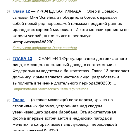
Кельтская мифология. Энциклопедия
глава 12
— ИРЛАНДСКАЯ ИЛИАДА Эбер и Эремон,
76
сыновья Мил Эспэйна и победители богов, открывают
собой новый ряд персонажей гэльских преданий ранних
ирландских королей милесиан . И хотя монахи хронисты не
жалели усилий, пытаясь явить реальную
историческую&#8230; …
Кельтская мифология. Энциклопедия
ГЛАВА 13
— CHAPTER 13Урегулирование долгов частного
77
лица, имеющего постоянный доход, в соответствии с
Федеральным кодексом о банкротствах. Глава 13 позволяет
должнику, к рым является частное лицо, разработать и
выполнить в течение длительного периода&#8230; …
Энциклопедия банковского дела и финансов
Глава
— (а также маковица) верх церкви, крыша на
78
стропильных фермах, устроенная над сводом
увенчивающего здание барабана. Эта архитектурная
форма впервые встречается в индийских пагодах и
мечетях, в которых имеет вид луковицы, перешедшей
потом в русский&#8230; …